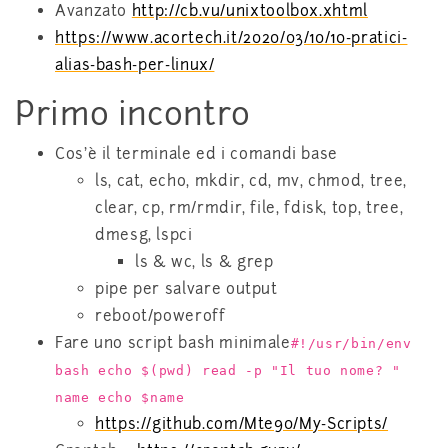
Avanzato
http://cb.vu/unixtoolbox.xhtml
https://www.acortech.it/2020/03/10/10-pratici-
alias-bash-per-linux/
Primo incontro
Cos’è il terminale ed i comandi base
ls, cat, echo, mkdir, cd, mv, chmod, tree,
clear, cp, rm/rmdir, file, fdisk, top, tree,
dmesg, lspci
ls & wc, ls & grep
pipe per salvare output
reboot/poweroff
Fare uno script bash minimale
#!/usr/bin/env
bash echo $(pwd) read -p "Il tuo nome? "
name echo $name
https://github.com/Mte90/My-Scripts/