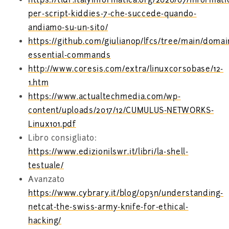
https://tldr.italyinformatica.org/2020/07/informati
per-script-kiddies-7-che-succede-quando-
andiamo-su-un-sito/
https://github.com/giulianop/lfcs/tree/main/domai
essential-commands
http://www.coresis.com/extra/linuxcorsobase/12-
1.htm
https://www.actualtechmedia.com/wp-
content/uploads/2017/12/CUMULUS-NETWORKS-
Linux101.pdf
Libro consigliato:
https://www.edizionilswr.it/libri/la-shell-
testuale/
Avanzato
https://www.cybrary.it/blog/0p3n/understanding-
netcat-the-swiss-army-knife-for-ethical-
hacking/