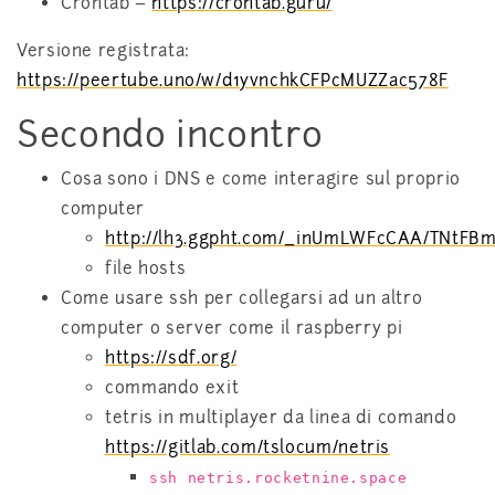
Crontab –
https://crontab.guru/
Versione registrata:
https://peertube.uno/w/d1yvnchkCFPcMUZZac578F
Secondo incontro
Cosa sono i DNS e come interagire sul proprio
computer
http://lh3.ggpht.com/_inUmLWFcCAA/TNtFBm
file hosts
Come usare ssh per collegarsi ad un altro
computer o server come il raspberry pi
https://sdf.org/
commando exit
tetris in multiplayer da linea di comando
https://gitlab.com/tslocum/netris
ssh netris.rocketnine.space