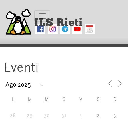
ILS Rieti
Eventi
L
M
M
G
V
S
D
28
29
30
31
1
2
3